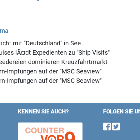
ema
ticht mit "Deutschland" in See
uises lÃ¤dt Expedienten zu "Ship Visits"
eedereien dominieren Kreuzfahrtmarkt
rn-Impfungen auf der "MSC Seaview"
rn-Impfungen auf der "MSC Seaview"
KENNEN SIE AUCH?
FOLGEN SIE U
Find u
Follo