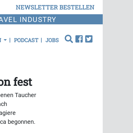
NEWSLETTER BESTELLEN
AVEL INDUSTRY
N
PODCAST
JOBS
n fest
denen Taucher
ach
agiere
rca begonnen.