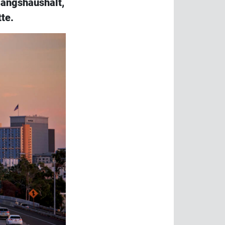
angshaushalt,
te.