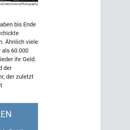
tock/SamAntonioPhotography
gaben bis Ende
schickte
. Ähnlich viele
 als 60.000
eder ihr Geld.
d der
, der zuletzt
t
LEN