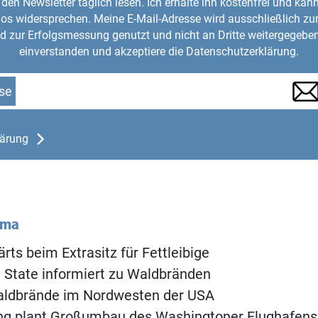
den Newsletter täglich lesen. Ich erhalte ihn kostenfrei und kan
mlos widersprechen. Meine E-Mail-Adresse wird ausschließlich z
d zur Erfolgsmessung genutzt und nicht an Dritte weitergegeben
einverstanden und akzeptiere die Datenschutzerklärung.
se
lärung
ema
rts beim Extrasitz für Fettleibige
 State informiert zu Waldbränden
ldbrände im Nordwesten der USA
ng plant Großumbau des Washingtoner Flughafens