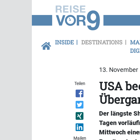
INSIDE
DESTINATIONS
MA
DIG
13. November 
USA be
Teilen
Überga
Der längste Sh
Tagen vorläuf
Mittwoch eine
Mailen