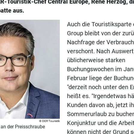
R-Touristik-Chef Central Europe, René Herzog, d
atte aus.
Auch die Touristiksparte
Group bleibt von der zur
Nachfrage der Verbrauch
verschont. Nach Auswert
üblicherweise starken
Buchungswochen im Jan
Februar liege der Buchu
"derzeit noch unter den 
heißt es. "Irgendetwas häl
Kunden davon ab, jetzt i
Sommerurlaub zu buchen
DER Touristik
Konjunktur und die Arbe
 an der Preisschraube
können nicht der Grund se