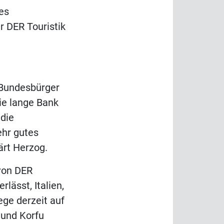
es
 DER Touristik
e Bundesbürger
ie lange Bank
 die
ehr gutes
ärt Herzog.
von DER
lässt, Italien,
ege derzeit auf
 und Korfu