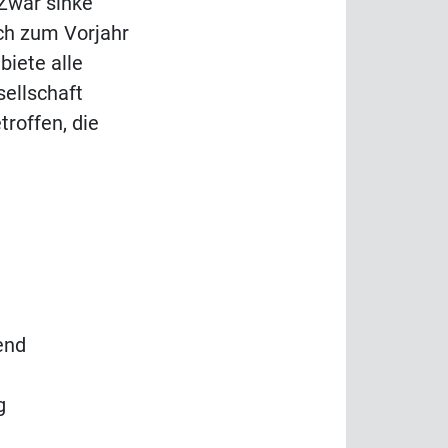
Zwar sinke
ch zum Vorjahr
biete alle
sellschaft
troffen, die
end
g