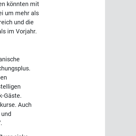
ien könnten mit
ei um mehr als
reich und die
s im Vorjahr.
kanische
chungsplus.
den
telligen
k-Gäste.
lkurse. Auch
 und
.