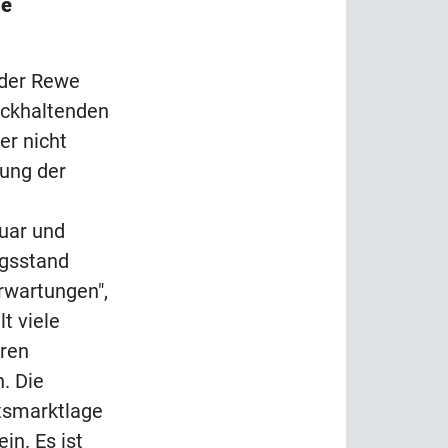
ie
 der Rewe
ückhaltenden
er nicht
ung der
uar und
ngsstand
Erwartungen",
t viele
hren
. Die
itsmarktlage
in. Es ist