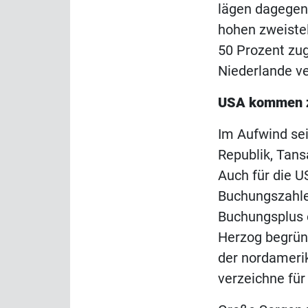
lägen dagegen 
hohen zweiste
50 Prozent zug
Niederlande ve
USA kommen 
Im Aufwind sei
Republik, Tans
Auch für die 
Buchungszahlen
Buchungsplus e
Herzog begründ
der nordameri
verzeichne fü