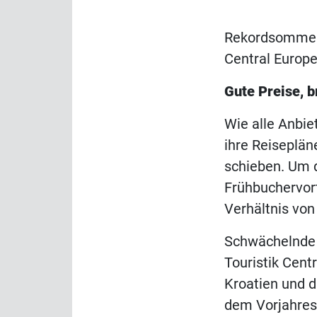
Rekordsommers
Central Europe
Gute Preise, 
Wie alle Anbie
ihre Reiseplän
schieben. Um d
Frühbuchervort
Verhältnis von
Schwächelnde 
Touristik Cent
Kroatien und d
dem Vorjahresn