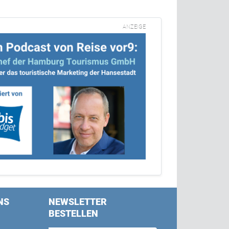
ANZEIGE
NS
NEWSLETTER
BESTELLEN
s on Facebook
w us on Twitter