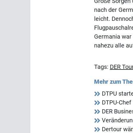
Große Sorgen 
nach der Germ
leicht. Dennoc
Flugpauschalre
Germania war e
nahezu alle au
Tags:
DER Tour
Mehr zum Th
DTPU starte
DTPU-Chef 
DER Busines
Veränderung
Dertour wär