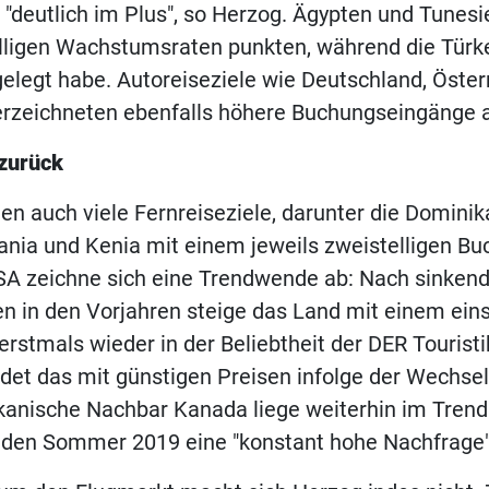
"deutlich im Plus", so Herzog. Ägypten und Tunes
lligen Wachstumsraten punkten, während die Türk
elegt habe. Autoreiseziele wie Deutschland, Öster
rzeichneten ebenfalls höhere Buchungseingänge al
zurück
en auch viele Fernreiseziele, darunter die Domini
ania und Kenia mit einem jeweils zweistelligen Bu
USA zeichne sich eine Trendwende ab: Nach sinken
 in den Vorjahren steige das Land mit einem eins
rstmals wieder in der Beliebtheit der DER Touristi
et das mit günstigen Preisen infolge der Wechse
kanische Nachbar Kanada liege weiterhin im Trend
r den Sommer 2019 eine "konstant hohe Nachfrage"