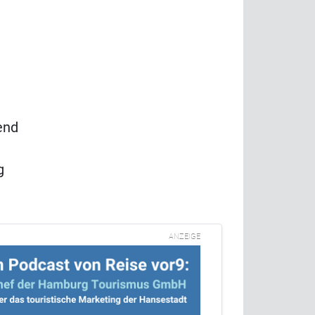
end
g
ANZEIGE