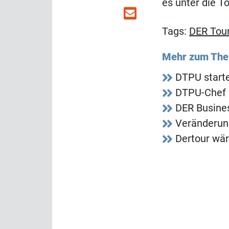
es unter die T
Tags:
DER Tour
Mehr zum Th
DTPU starte
DTPU-Chef 
DER Busines
Veränderung
Dertour wär