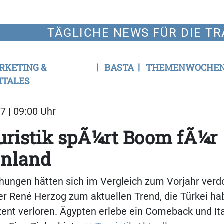
TÄGLICHE NEWS FÜR DIE TR
RKETING &
BASTA
THEMENWOCHE
ITALES
7 | 09:00 Uhr
uristik spÃ¼rt Boom fÃ¼r
enland
hungen hätten sich im Vergleich zum Vorjahr verdo
r René Herzog zum aktuellen Trend, die Türkei ha
ent verloren. Ägypten erlebe ein Comeback und Ita