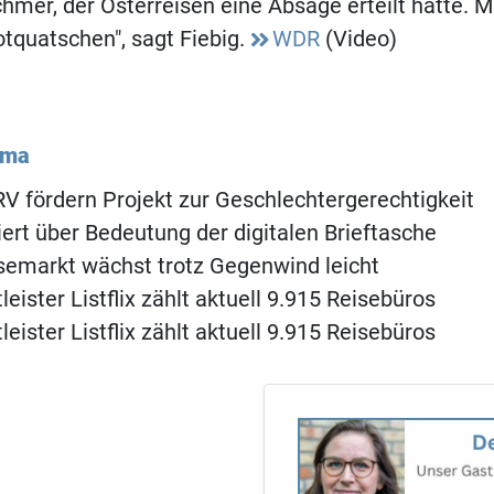
hmer, der Osterreisen eine Absage erteilt hatte. 
otquatschen", sagt Fiebig.
WDR
(Video)
ema
 fördern Projekt zur Geschlechtergerechtigkeit
ert über Bedeutung der digitalen Brieftasche
emarkt wächst trotz Gegenwind leicht
eister Listflix zählt aktuell 9.915 Reisebüros
eister Listflix zählt aktuell 9.915 Reisebüros