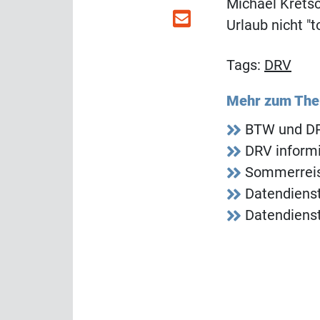
Michael Kretsc
Urlaub nicht "t
Tags:
DRV
Mehr zum Th
BTW und DRV
DRV informi
Sommerreis
Datendienstl
Datendienstl