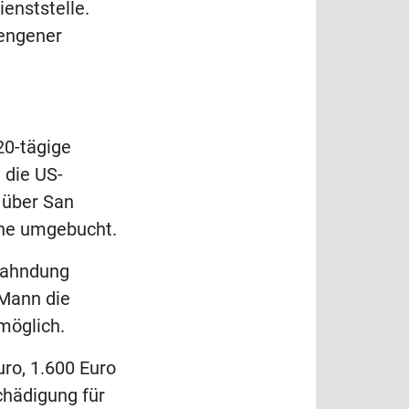
ienststelle.
hengener
20-tägige
 die US-
 über San
rne umgebucht.
 Fahndung
Mann die
möglich.
ro, 1.600 Euro
chädigung für