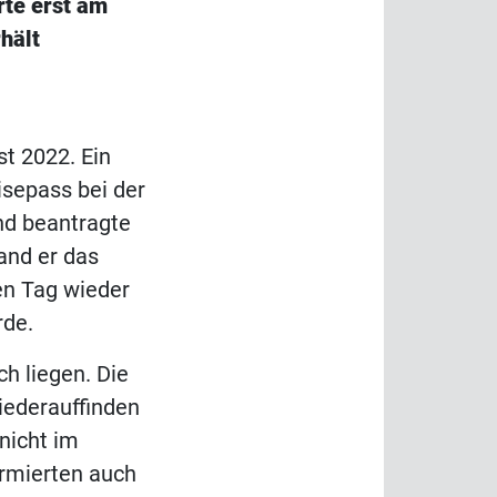
rte erst am
hält
t 2022. Ein
sepass bei der
nd beantragte
and er das
n Tag wieder
rde.
ch liegen. Die
iederauffinden
nicht im
ormierten auch