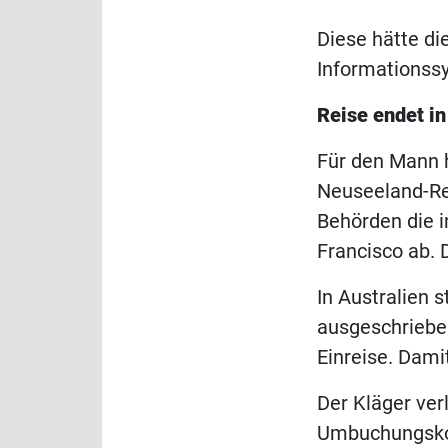
Diese hätte d
Informationss
Reise endet i
Für den Mann h
Neuseeland-Re
Behörden die 
Francisco ab.
In Australien 
ausgeschriebe
Einreise. Dami
Der Kläger ver
Umbuchungskos