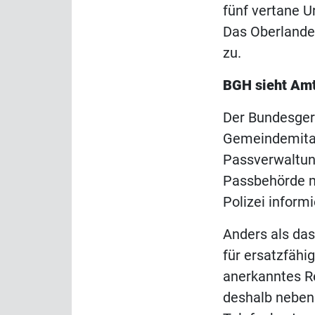
fünf vertane U
Das Oberlande
zu.
BGH sieht Amts
Der Bundesgeri
Gemeindemitarb
Passverwaltungs
Passbehörde m
Polizei informi
Anders als das
für ersatzfähi
anerkanntes R
deshalb neben