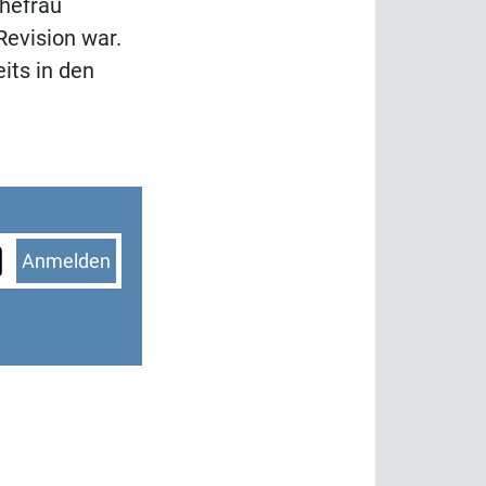
Ehefrau
Revision war.
its in den
Anmelden