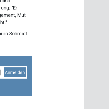
nlich
rung: "Er
agement, Mut
ht."
büro Schmidt
Anmelden