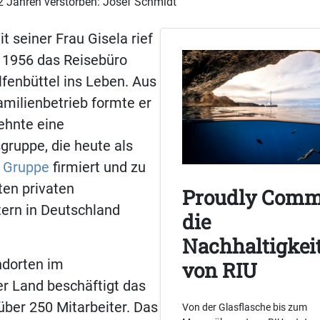
02 Jahren verstorben: Josef Schmidt
seiner Frau Gisela rief
 1956 das Reisebüro
fenbüttel ins Leben. Aus
milienbetrieb formte er
ehnte eine
ruppe, die heute als
 Gruppe
firmiert und zu
ten privaten
Proudly Comm
tern in Deutschland
die
Nachhaltigkeit
ndorten im
von RIU
r Land beschäftigt das
ber 250 Mitarbeiter. Das
Von der Glasflasche bis zum