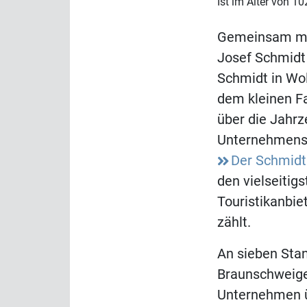
Ist im Alter von 1
Gemeinsam mit 
Josef Schmidt
Schmidt in Wol
dem kleinen Fa
über die Jahrz
Unternehmensg
Der Schmidt
den vielseitigs
Touristikanbie
zählt.
An sieben Sta
Braunschweige
Unternehmen ü