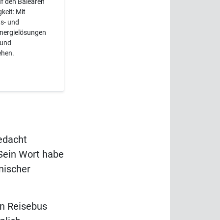
f den Balearen
keit: Mit
ts- und
Energielösungen
 und
ehen.
edacht
 Sein Wort habe
nischer
.
n Reisebus