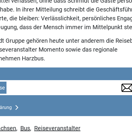
tel verlassen, ohne dass Schmidt die Gäste persö
habe. In ihrer Mitteilung schreibt die Geschäftsfüh
rte, die bleiben: Verlässlichkeit, persönliches Eng
eugung, dass der Mensch immer im Mittelpunkt ste
dt Gruppe gehören heute unter anderem die Reise
severanstalter Momento sowie das regionale
rnehmen Harzbus.
se
lärung
achsen
,
Bus
,
Reiseveranstalter