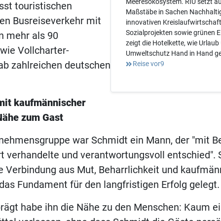
Meeresökosystem. RIU setzt au
sst touristischen
Maßstäbe in Sachen Nachhaltig
nen Busreiseverkehr mit
innovativen Kreislaufwirtschaf
Sozialprojekten sowie grünen 
on mehr als 90
zeigt die Hotelkette, wie Urlaub
ie Vollcharter-
Umweltschutz Hand in Hand g
ab zahlreichen deutschen
Reise vor9
mit kaufmännischer
Nähe zum Gast
rnehmensgruppe war Schmidt ein Mann, der "mit B
art verhandelte und verantwortungsvoll entschied".
e Verbindung aus Mut, Beharrlichkeit und kaufmän
 das Fundament für den langfristigen Erfolg gelegt
rägt habe ihn die Nähe zu den Menschen: Kaum ei