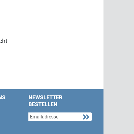
cht
NS
NEWSLETTER
BESTELLEN
s on Facebook
w us on Twitter