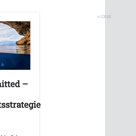
ANZEIGE
itted –
sstrategie