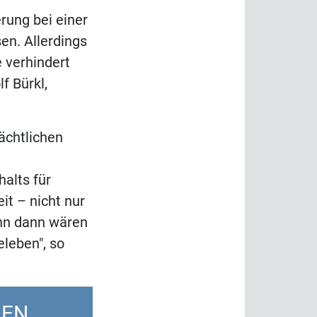
rung bei einer
n. Allerdings
 verhindert
f Bürkl,
ächtlichen
alts für
it – nicht nur
enn dann wären
leben", so
LEN