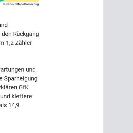
iStock rattapol tassavong
und
r den Rückgang
m 1,2 Zähler
wartungen und
de Sparneigung
rklären GfK
und klettere
als 14,9