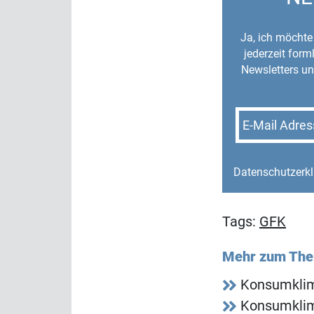
Ja, ich möchte 
jederzeit for
Newsletters un
E-Mail Adres
Datenschutzerk
Tags:
GFK
Mehr zum Th
Konsumklim
Konsumklima