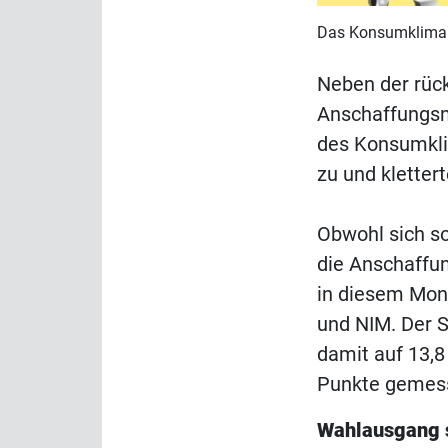
Das Konsumklima z
Neben der rüc
Anschaffungsn
des Konsumklim
zu und kletter
Obwohl sich s
die Anschaffu
in diesem Mon
und NIM. Der S
damit auf 13,8 
Punkte gemess
Wahlausgang s