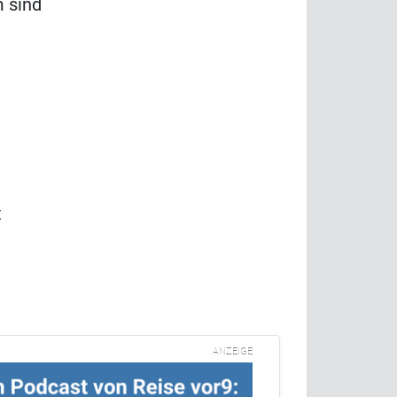
m sind
t
ANZEIGE