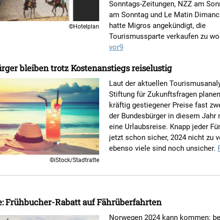
Sonntags-Zeitungen, NZZ am Sonn
am Sonntag und Le Matin Dimanc
hatte Migros angekündigt, die
©Hotelplan
Tourismussparte verkaufen zu wo
vor9
ger bleiben trotz Kostenanstiegs reiselustig
Laut der aktuellen Tourismusanal
Stiftung für Zukunftsfragen planen
kräftig gestiegener Preise fast zwe
der Bundesbürger in diesem Jahr
eine Urlaubsreise. Knapp jeder Fün
jetzt schon sicher, 2024 nicht zu v
ebenso viele sind noch unsicher.
©iStock/Stadtratte
e: Frühbucher-Rabatt auf Fährüberfahrten
Norwegen 2024 kann kommen: bei