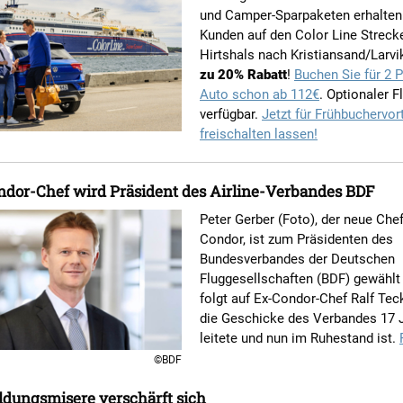
und Camper-Sparpaketen erhalten 
Kunden auf den Color Line Streck
Hirtshals nach Kristiansand/Larvi
zu 20% Rabatt
!
Buchen Sie für 2 
Auto schon ab 112€
. Optionaler Fl
verfügbar.
Jetzt für Frühbuchervort
freischalten lassen!
ndor-Chef wird Präsident des Airline-Verbandes BDF
Peter Gerber (Foto), der neue Che
Condor, ist zum Präsidenten des
Bundesverbandes der Deutschen
Fluggesellschaften (BDF) gewählt
folgt auf Ex-Condor-Chef Ralf Tec
die Geschicke des Verbandes 17 
leitete und nun im Ruhestand ist.
©BDF
ldungsmisere verschärft sich