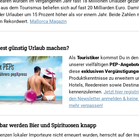
earen wurden im vergangenen Jahr fast 18 Millionen Urlauber gezäh
us dem Tourismus beliefen sich auf fast 20 Milliarden Euro. Damit
er Urlauber um 15 Prozent höher als vor einem Jahr. Beide Zahlen 
n Rekordwert.
Mallorca Magazin
est günstig Urlaub machen?
Als
Touristiker
kommst Du in den
unserer vielfältigen
PEP-Angebot
diese
exklusiven Vergünstigunge
Produktkenntnisse zu erweitern u
Hotels, Reedereien sowie Destina
kennenzulernen.
Jetzt hier registri
den Newsletter anmelden & keine
mehr verpassen!
bar werden Bier und Spirituosen knapp
zenzen lokaler Importeure nicht erneuert wurden, herrscht auf der In