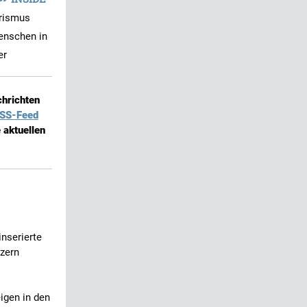
rismus
enschen in
er
chrichten
SS-Feed
 aktuellen
nserierte
zern
igen in den