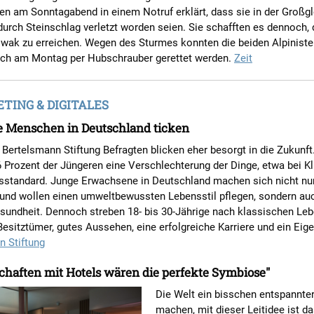
en am Sonntagabend in einem Notruf erklärt, dass sie in der Großg
rch Steinschlag verletzt worden seien. Sie schafften es dennoch,
iwak zu erreichen. Wegen des Sturmes konnten die beiden Alpinist
ch am Montag per Hubschrauber gerettet werden.
Zeit
ING & DIGITALES
e Menschen in Deutschland ticken
 Bertelsmann Stiftung Befragten blicken eher besorgt in die Zukun
6 Prozent der Jüngeren eine Verschlechterung der Dinge, etwa bei 
sstandard. Junge Erwachsene in Deutschland machen sich nicht nu
und wollen einen umweltbewussten Lebensstil pflegen, sondern au
sundheit. Dennoch streben 18- bis 30-Jährige nach klassischen Leb
Besitztümer, gutes Aussehen, eine erfolgreiche Karriere und ein Eig
n Stiftung
chaften mit Hotels wären die perfekte Symbiose"
Die Welt ein bisschen entspannter
machen, mit dieser Leitidee ist d