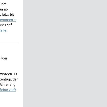
Ihre
en ab
k jetzt
bis
Personen +
ex-Tarif
eile
f von
 worden. Er
kentrup, der
Jahre lang
Reise vor9