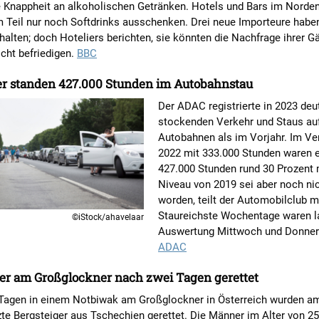
e Knappheit an alkoholischen Getränken. Hotels und Bars im Norden
 Teil nur noch Softdrinks ausschenken. Drei neue Importeure haben
halten; doch Hoteliers berichten, sie könnten die Nachfrage ihrer G
icht befriedigen.
BBC
er standen 427.000 Stunden im Autobahnstau
Der ADAC registrierte in 2023 deu
stockenden Verkehr und Staus au
Autobahnen als im Vorjahr. Im Ve
2022 mit 333.000 Stunden waren 
427.000 Stunden rund 30 Prozent 
Niveau von 2019 sei aber noch nic
worden, teilt der Automobilclub mi
Staureichste Wochentage waren l
©iStock/ahavelaar
Auswertung Mittwoch und Donner
ADAC
er am Großglockner nach zwei Tagen gerettet
Tagen in einem Notbiwak am Großglockner in Österreich wurden a
zte Bergsteiger aus Tschechien gerettet. Die Männer im Alter von 2