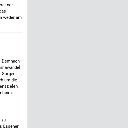
lockner-
 das
en weder am
ft. Demnach
Klimawandel
r Sorgen
ch um die
enszielen,
enheim.
 zu
as Essener