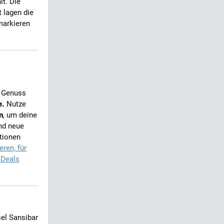
lt. Die
 lagen die
markieren
 Genuss
e.
Nutze
n
, um deine
nd neue
tionen
eren, für
 Deals
sel Sansibar