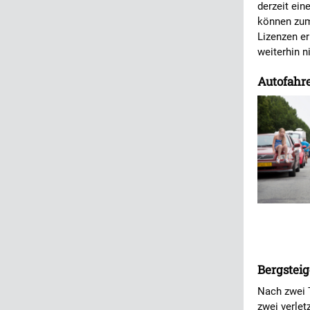
derzeit ein
können zum
Lizenzen er
weiterhin n
Autofahr
Bergsteig
Nach zwei 
zwei verlet