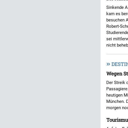
Sinkende Au
kam es ber
besuchen Az
Robert-Sch
Studierende
sei mittle
nicht behe
»
DESTI
Wegen Str
Der Streik 
Passagiere.
heutigen Mi
München. D
morgen noc
Tourismus