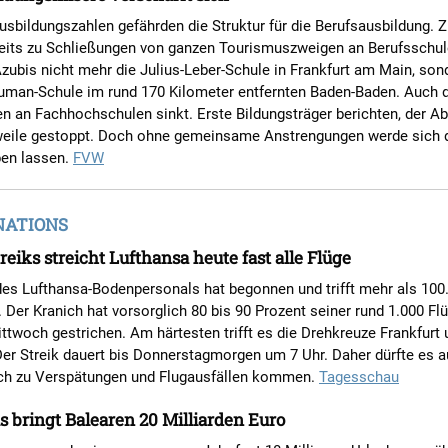
sbildungszahlen gefährden die Struktur für die Berufsausbildung. 
eits zu Schließungen von ganzen Tourismuszweigen an Berufsschul
ubis nicht mehr die Julius-Leber-Schule in Frankfurt am Main, son
uman-Schule im rund 170 Kilometer entfernten Baden-Baden. Auch d
n an Fachhochschulen sinkt. Erste Bildungsträger berichten, der A
rweile gestoppt. Doch ohne gemeinsame Anstrengungen werde sich 
ben lassen.
FVW
NATIONS
eiks streicht Lufthansa heute fast alle Flüge
des Lufthansa-Bodenpersonals hat begonnen und trifft mehr als 100
 Der Kranich hat vorsorglich 80 bis 90 Prozent seiner rund 1.000 F
ttwoch gestrichen. Am härtesten trifft es die Drehkreuze Frankfurt 
er Streik dauert bis Donnerstagmorgen um 7 Uhr. Daher dürfte es 
h zu Verspätungen und Flugausfällen kommen.
Tagesschau
 bringt Balearen 20 Milliarden Euro