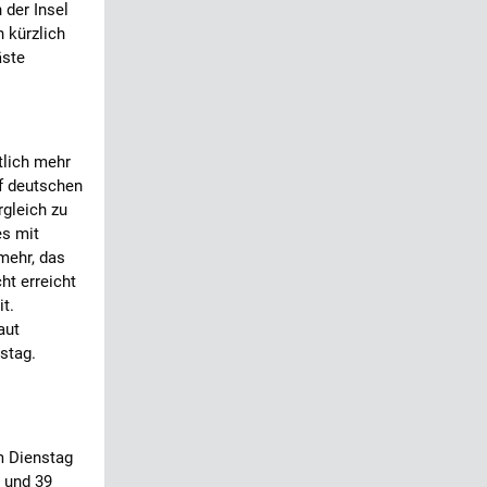
 der Insel
 kürzlich
äste
tlich mehr
f deutschen
rgleich zu
es mit
mehr, das
ht erreicht
t.
aut
stag.
m Dienstag
5 und 39