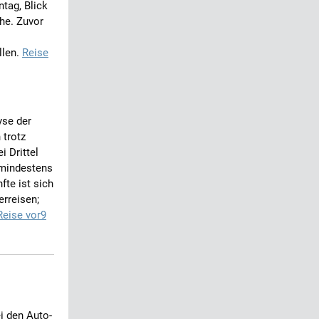
tag, Blick
he. Zuvor
llen.
Reise
yse der
 trotz
i Drittel
 mindestens
fte ist sich
erreisen;
Reise vor9
 den Auto-