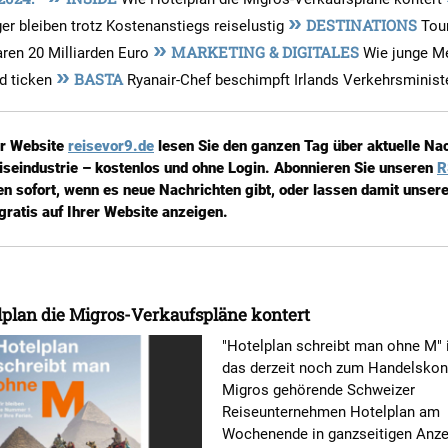
»
DESTINATIONS
r bleiben trotz Kostenanstiegs reiselustig
Tou
»
MARKETING & DIGITALES
aren 20 Milliarden Euro
Wie junge M
»
BASTA
d ticken
Ryanair-Chef beschimpft Irlands Verkehrsminist
er Website
reisevor9.de
lesen Sie den ganzen Tag über aktuelle Na
iseindustrie – kostenlos und ohne Login. Abonnieren Sie unseren
R
en sofort, wenn es neue Nachrichten gibt, oder lassen damit unsere
gratis auf Ihrer Website anzeigen.
plan die Migros-Verkaufspläne kontert
"Hotelplan schreibt man ohne M" i
das derzeit noch zum Handelskon
Migros gehörende Schweizer
Reiseunternehmen Hotelplan am
Wochenende in ganzseitigen Anze