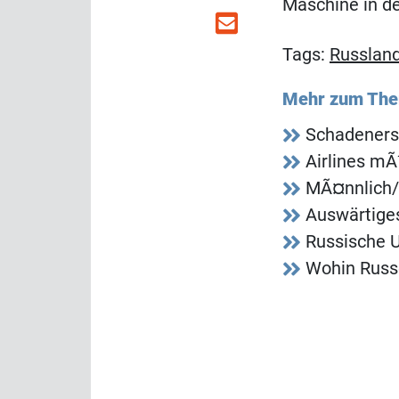
Maschine in d
Tags:
Russlan
Mehr zum Th
Schadeners
Airlines m
MÃ¤nnlich/
Auswärtiges
Russische U
Wohin Russ