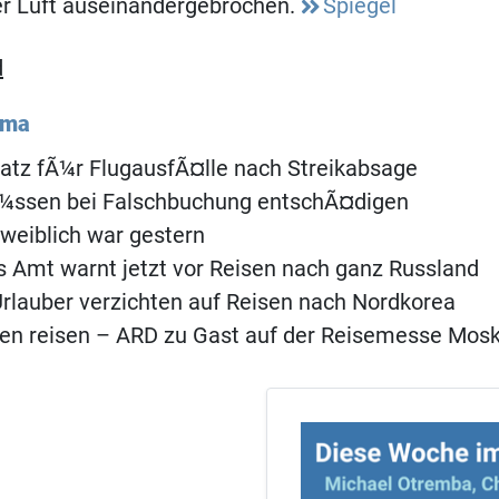
er Luft auseinandergebrochen.
Spiegel
d
ema
atz fÃ¼r FlugausfÃ¤lle nach Streikabsage
Ã¼ssen bei Falschbuchung entschÃ¤digen
weiblich war gestern
 Amt warnt jetzt vor Reisen nach ganz Russland
rlauber verzichten auf Reisen nach Nordkorea
en reisen – ARD zu Gast auf der Reisemesse Mos