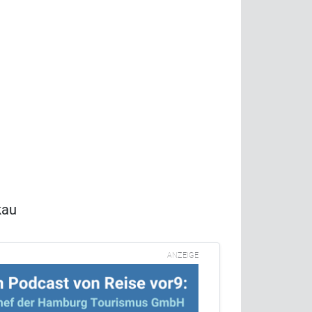
kau
ANZEIGE