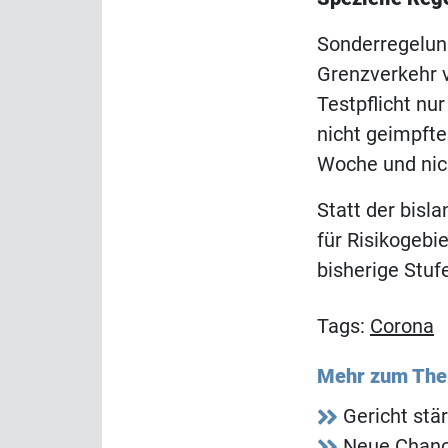
Sonderregelun
Grenzverkehr v
Testpflicht nur
nicht geimpfte
Woche und nich
Statt der bisl
für Risikogebi
bisherige Stufe
Tags:
Corona
Mehr zum Th
Gericht stä
Neue Chance