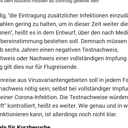
us dem Ausland müssen ab Sonntag getestet sein
ig, "die Eintragung zusätzlicher Infektionen ein
zahlen gering zu halten, um in dieser Zeit weiter d
nnen", heißt es in dem Entwurf, über den nach Med
bereinstimmung bestehen soll. Demnach müssen k
ab sechs Jahren einen negativen Testnachweis,
weis oder Nachweis einer vollständigen Impfung
 gilt dies nur für Flugreisende.
inreise aus Virusvariantengebieten soll in jedem Fa
nachweis nötig sein; selbst bei vollständiger Impf
einer Corona-Infektion. Die Testnachweise würden
ft" kontrolliert, heißt es weiter. Wie genau und in
tionieren kann, ist allerdings noch nicht klar.
eln für Kurzbesuche