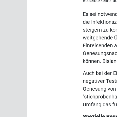
Reiserückkehrer a
Es sei notwend
die Infektions
steigern zu kö
weitgehende Ü
Einreisenden 
Genesungsnach
können. Bislang
Auch bei der E
negativer Test
Genesung von 
"stichprobenha
Umfang das funk
Spezielle Reg