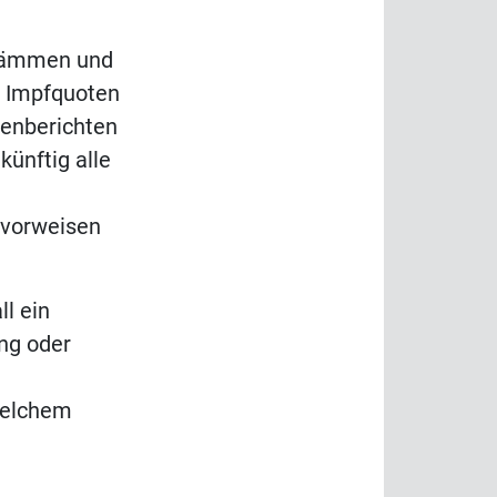
zudämmen und
ie Impfquoten
ienberichten
ünftig alle
 vorweisen
ll ein
ung oder
 welchem