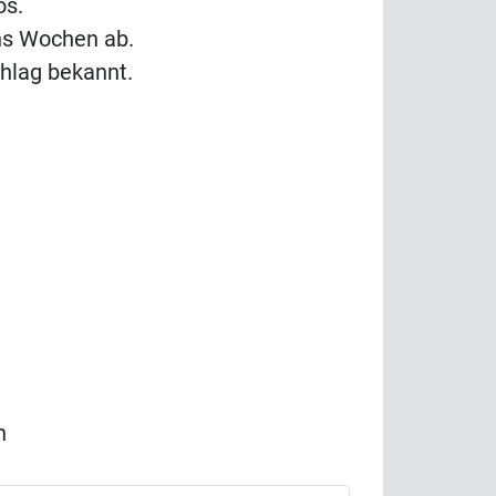
os.
chs Wochen ab.
chlag bekannt.
n