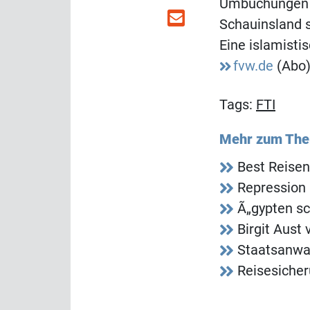
Umbuchungen z
Schauinsland s
Eine islamisti
fvw.de
(Abo)
Tags:
FTI
Mehr zum Th
Best Reisen
Repression 
Ã„gypten sc
Birgit Aust
Staatsanwal
Reisesicher