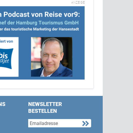
ANZEIGE
NS
NEWSLETTER
BESTELLEN
s on Facebook
w us on Twitter