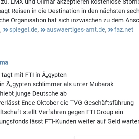
u. LMX und Olimar akzeptieren kostenlose Storn
agt Reisen in die Destination in den nächsten se
sche Organisation hat sich inzwischen zu dem Ans
,
spiegel.de
,
auswaertiges-amt.de
,
faz.net
ema
 tagt mit FTI in Ã„gypten
in Ã„gypten schlimmer als unter Mubarak
hiebt junge Deutsche ab
 verlässt Ende Oktober die TVG-Geschäftsführung
tschaft stellt Verfahren gegen FTI Group ein
ungsfonds lässt FTI-Kunden weiter auf Geld warte