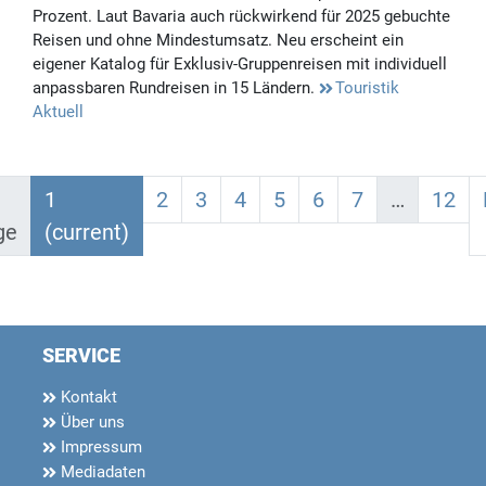
Prozent. Laut Bavaria auch rückwirkend für 2025 gebuchte
Reisen und ohne Mindestumsatz. Neu erscheint ein
eigener Katalog für Exklusiv-Gruppenreisen mit individuell
anpassbaren Rundreisen in 15 Ländern.
Touristik
Aktuell
1
2
3
4
5
6
7
…
12
ge
(current)
SERVICE
Kontakt
Über uns
Impressum
Mediadaten